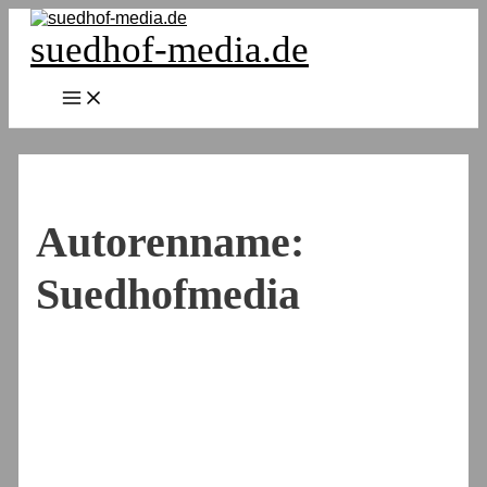
Zum
Inhalt
suedhof-media.de
springen
Main
Menu
Autorenname:
Suedhofmedia