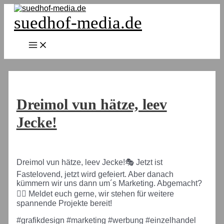
Zum
Inhalt
suedhof-media.de
springen
Main
Menu
Dreimol vun hätze, leev
Jecke!
Dreimol vun hätze, leev Jecke!🎭 Jetzt ist
Fastelovend, jetzt wird gefeiert. Aber danach
kümmern wir uns dann um´s Marketing. Abgemacht?
🦸‍♂️ Meldet euch gerne, wir stehen für weitere
spannende Projekte bereit!
#grafikdesign #marketing #werbung #einzelhandel